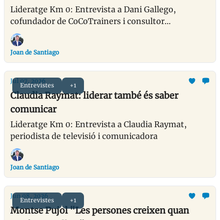
Lideratge Km 0: Entrevista a Dani Gallego,
cofundador de CoCoTrainers i consultor
especialitzat en formació empresarial, comunicació
i metodologies d’aprenentatge experiencial.
Joan de Santiago
Jul 07, 2026
Entrevistes
+1
Claudia Raymat: liderar també és saber
comunicar
Lideratge Km 0: Entrevista a Claudia Raymat,
periodista de televisió i comunicadora
Joan de Santiago
Jun 08, 2026
Entrevistes
+1
Montse Pujol "Les persones creixen quan