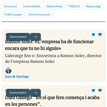
Innovació
Sostenibilitat
Networking
*VÍDEOS
Reportatge
*Edició paper
Infraestructures
Aug 03, 2026
Entrevistes
+1
Ramon Soler: «L’empresa ha de funcionar
encara que tu no hi siguis»
Lideratge Km 0: Entrevista a Ramon Soler, director
de l'empresa Ramon Soler
Joan de Santiago
Jul 20, 2026
Entrevistes
+1
Dani Gallego "tot el que fem comença i acaba
en les persones".