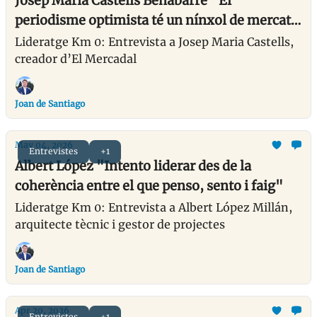
Josep Maria Castells Benabarre “El
periodisme optimista té un nínxol de mercat
gran a Catalunya”
Lideratge Km 0: Entrevista a Josep Maria Castells,
creador d’El Mercadal
Joan de Santiago
May 04, 2026
Entrevistes
+1
Albert López "Intento liderar des de la
coherència entre el que penso, sento i faig"
Lideratge Km 0: Entrevista a Albert López Millán,
arquitecte tècnic i gestor de projectes
Joan de Santiago
Apr 20, 2026
Entrevistes
+1