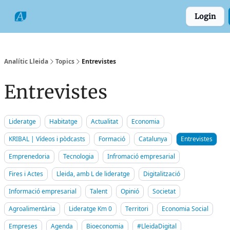
Categories
Formats
Grup
Login
Comarques
Analític Lleida
Topics
Entrevistes
Entrevistes
Lideratge
Habitatge
Actualitat
Economia
KRIBAL | Vídeos i pòdcasts
Formació
Catalunya
Entrevistes
Emprenedoria
Tecnologia
Infromació empresarial
Fires i Actes
Lleida, amb L de lideratge
Digitalització
Informació empresarial
Talent
Opinió
Societat
Agroalimentària
Lideratge Km 0
Territori
Economia Social
Empreses
Agenda
Bioeconomia
#LleidaDigital