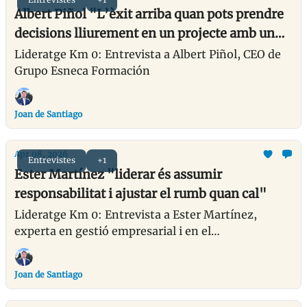
Albert Piñol "L’èxit arriba quan pots prendre
decisions lliurement en un projecte amb un
entorn sòlid i pensant en el llarg termini."
Lideratge Km 0: Entrevista a Albert Piñol, CEO de
Grupo Esneca Formación
Joan de Santiago
Apr 08, 2026
Entrevistes
+1
Ester Martínez "liderar és assumir
responsabilitat i ajustar el rumb quan cal"
Lideratge Km 0: Entrevista a Ester Martínez,
experta en gestió empresarial i en el
desenvolupament del talent en departaments
d'administració
Joan de Santiago