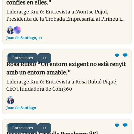
confies en elles."
Lideratge Km 0: Entrevista a Montse Pujol,
Presidenta de la Trobada Empresarial al Pirineu i
fundadora i directora general del Grup PMP
Joan de Santiago, +1
Jun 01, 2026
Entrevistes
+1
Rosa Rubió “Un entorn exigent no està renyit
amb un entorn amable.”
Lideratge Km 0: Entrevista a Rosa Rubió Piqué,
CEO i fundadora de Com360
Joan de Santiago
May 21, 2026
Entrevistes
+1