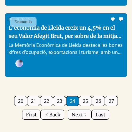
Jul 09, 2025
Economia
L’economia de Lleida creix un 4,5% en el
seu Valor Afegit Brut, per sobre de la mitjana
catalana
La Memòria Econòmica de Lleida destaca les bones
xifres d’ocupació, exportacions i turisme, amb un
protagonisme creixent de la indústria i
l’agroalimentació
Analitic Lleida, +1
20
21
22
23
24
25
26
27
First
Back
Next
Last