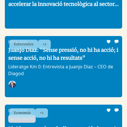
accelerar la innovació tecnològica al sector
de la fruita dolça
Analitic Lleida
Jul 13, 2025
Entrevistes
+1
Juanjo Diaz: "Sense pressió, no hi ha acció; i
sense acció, no hi ha resultats"
Lideratge Km 0: Entrevista a Juanjo Diaz – CEO de
Diagod
Joan de Santiago
Jul 13, 2025
Economia
+1
Premium