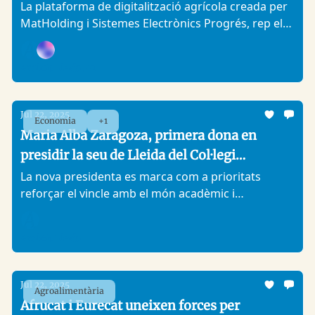
segons ACCIÓ
La plataforma de digitalització agrícola creada per
MatHolding i Sistemes Electrònics Progrés, rep el
distintiu ‘Catalonia Exponential Leaders’ per la seva
aposta per la innovació i la sostenibilitat al sector
Analitic Lleida, +1
agroalimentari
Jul 22, 2025
Economia
+1
Maria Alba Zaragoza, primera dona en
presidir la seu de Lleida del Col·legi
d’Economistes de Catalunya
La nova presidenta es marca com a prioritats
reforçar el vincle amb el món acadèmic i
empresarial, potenciar la formació contínua i
afavorir la incorporació de joves economistes al
Analitic Lleida
col·legi
Jul 22, 2025
Agroalimentària
Afrucat i Eurecat uneixen forces per