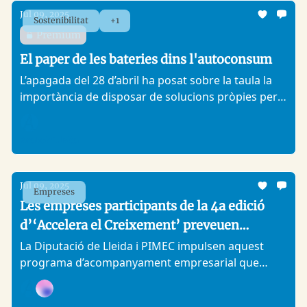
Jul 09, 2025
Sostenibilitat
+1
Premium
El paper de les bateries dins l'autoconsum
L’apagada del 28 d’abril ha posat sobre la taula la
importància de disposar de solucions pròpies per
garantir el subministrament. L'estratègia
d’emmagatzematge redueix i estabilitza el cost
Analitic Lleida
energètic, i assegura les comunicacions
Jul 09, 2025
Empreses
Les empreses participants de la 4a edició
d’‘Accelera el Creixement’ preveuen
augmentar en una mitjana del 27% la seva
La Diputació de Lleida i PIMEC impulsen aquest
programa d’acompanyament empresarial que
facturació
consolida resultats i reforça la competitivitat de les
pimes de Ponent
Analitic Lleida, +1