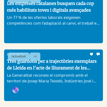
Les empreses catalanes busquen cada cop
més habilitats toves i digitals avançades
Un 77 % de les ofertes laborals exigeixen
competències com l’adaptació al canvi, el treball en
equip o la gestió del temps
Analitic Lleida
Jul 10, 2025
Actualitat
+1
Tres guardons per a trajectòries exemplars
de Lleida en l'acte de lliurament de les
medalles i plaques al treball President Macià
La Generalitat reconeix el compromís amb el
territori de Josep Maria Teixidó, Indústries Jové i
2025
Balasch i la cooperativa Fruitona d’Aitona
Analitic Lleida, +1