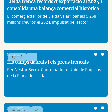
Lleida trenca rècords d'exportació al 2024 i
consolida una balança comercial històrica
El comerç exterior de Lleida va arribar als 5.268
milions d’euros el 2024, impulsat pel sector
agroalimentari i l'augment de vendes als Estats
Units i el Japó.
Analitic Lleida
Jul 12, 2025
Opinió
+1
Els camps daurats i els preus trencats
Per Nèstor Serra, Coordinador d’Unió de Pagesos
de la Plana de Lleida
Analitic Lleida
Jul 11, 2025
Actualitat
+2