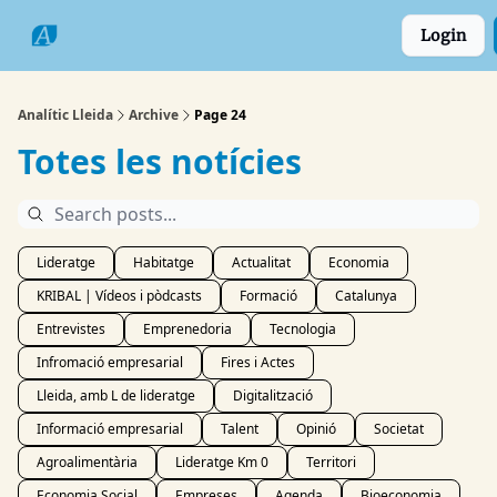
Categories
Formats
Grup
Login
Comarques
Analític Lleida
Archive
Page 24
Totes les notícies
Lideratge
Habitatge
Actualitat
Economia
KRIBAL | Vídeos i pòdcasts
Formació
Catalunya
Entrevistes
Emprenedoria
Tecnologia
Infromació empresarial
Fires i Actes
Lleida, amb L de lideratge
Digitalització
Informació empresarial
Talent
Opinió
Societat
Agroalimentària
Lideratge Km 0
Territori
Economia Social
Empreses
Agenda
Bioeconomia