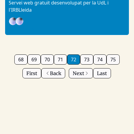
Servei web gratuït desenvolupat per la UdL i
l'IRBLleida
Gràfic: PRScomp, +1
68
69
70
71
72
73
74
75
First
Back
Next
Last