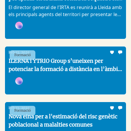
l'ús eficient de l'aigua en agricultura
El director general de l'IRTA es reunirà a Lleida amb
els principals agents del territori per presentar les
seves activitats de recerca en ús eficient de l'aigua,
reg i gestió de la sequera. Destaca RegAssist, la
Analitic Lleida, +1
xarxa d'assistència al reg i la gestió de l'aigua a
Catalunya.
Feb 13, 2024
Formació
ILERNA i YTRIO Group s’uneixen per
potenciar la formació a distància en l’àmbit
de les pròtesis dentals
Analitic Lleida, +1
Feb 13, 2024
Formació
Nova eina per a l'estimació del risc genètic
poblacional a malalties comunes