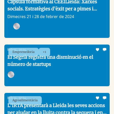
Càpsula formativa al CEEILleida: Xarxes
socials. Estratègies d'èxit per a pimes i
emprenedors
Dimecres 21 i 28 de febrer de 2024
Analitic Lleida, +1
Feb 14, 2024
Emprenedoria
+1
El Segrià registra una disminució en el
número de startups
Link Up
Feb 14, 2024
Agroalimentària
L'IRTA presentarà a Lleida les seves accions
per ajudar en la lluita contra la sequera i en