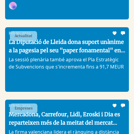
del territori per presentar les activitats de recerca
de l'Institut i en especial en l'ús eficient de l'aigua
Comunicació IRTA
de reg i en la gestió de la sequera.
Feb 16, 2024
Actualitat
La Diputació de Lleida dona suport unànime
a la pagesia pel seu "paper fonamental" en
l'economia de la demarcació
La sessió plenària també aprova el Pla Estratègic
de Subvencions que s'incrementa fins a 91,7 MEUR
Analitic Lleida
Feb 16, 2024
Empreses
Mercadona, Carrefour, Lidl, Eroski i Dia es
reparteixen més de la meitat del mercat
estatal de la distribució
La firma valenciana lidera el rànquing a distància