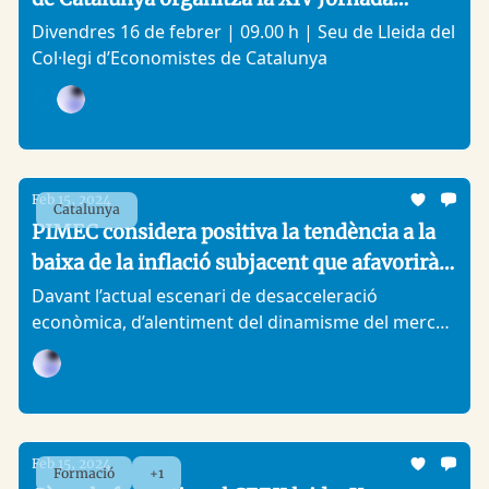
Concursal
Divendres 16 de febrer | 09.00 h | Seu de Lleida del
Col·legi d’Economistes de Catalunya
Analitic Lleida, +1
Feb 15, 2024
Catalunya
PIMEC considera positiva la tendència a la
baixa de la inflació subjacent que afavorirà
l’estabilitat dels preus els pròxims mesos
Davant l’actual escenari de desacceleració
econòmica, d’alentiment del dinamisme del mercat
de treball i de disminució de les pressions
inflacionàries, la patronal creu que s’afavoreix un
PIMEC
escenari de reducció progressiva dels tipus
d’interès
Feb 15, 2024
Formació
+1