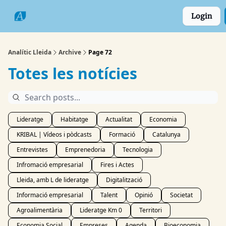
Categories
Formats
Grup
Login
Comarques
Analític Lleida
Archive
Page 72
Totes les notícies
Lideratge
Habitatge
Actualitat
Economia
KRIBAL | Vídeos i pòdcasts
Formació
Catalunya
Entrevistes
Emprenedoria
Tecnologia
Infromació empresarial
Fires i Actes
Lleida, amb L de lideratge
Digitalització
Informació empresarial
Talent
Opinió
Societat
Agroalimentària
Lideratge Km 0
Territori
Economia Social
Empreses
Agenda
Bioeconomia