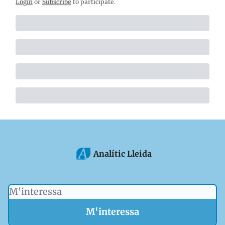
Login
or
Subscribe
to participate
.
Analític Lleida