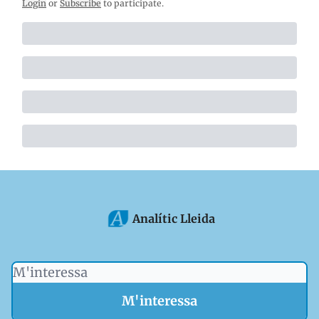
Login
or
Subscribe
to participate
.
Analític Lleida