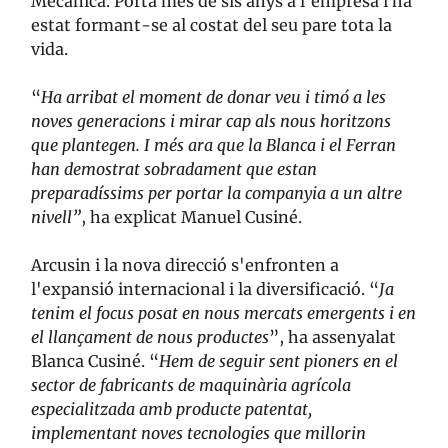
Mecànica. Porta més de sis anys a l'empresa i ha
estat formant-se al costat del seu pare tota la
vida.
“
Ha arribat el moment de donar veu i timó a les
noves generacions i mirar cap als nous horitzons
que plantegen. I més ara que la Blanca i el Ferran
han demostrat sobradament que estan
preparadíssims per portar la companyia a un altre
nivell”
, ha explicat Manuel Cusiné.
Arcusin i la nova direcció s'enfronten a
l'expansió internacional i la diversificació. “
Ja
tenim el focus posat en nous mercats emergents i en
el llançament de nous productes
”, ha assenyalat
Blanca Cusiné. “
Hem de seguir sent pioners en el
sector de fabricants de maquinària agrícola
especialitzada amb producte patentat,
implementant noves tecnologies que millorin