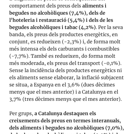
comportament dels preus dels
aliments i
begudes no alcohòliques (7,4%), dels de
l’hoteleria i restauració (5,4%) i dels de les
begudes alcohòliques i tabac (4,2%)
. Per la seva
banda, els preus dels productes energètics, en
conjunt, es redueixen (-2,3%) i, de forma molt
més intensa els dels carburants i combustibles
(-7,7%). També es redueixen, do forma molt
més moderada, els preus del transport (-0,1%).
Sense la incidència dels productes energètics ni
els aliments sense elaborar, la inflació subjacent
se situa, a Espanya en el 3,6% (dues dècimes
menys que el mes anterior) i a Catalunya en el
3,7% (tres dècimes menys que el mes anterior).
Per grups,
a Catalunya destaquen els
creixements dels preus en termes interanuals,
dels aliments i begudes no alcohòliques (7,0%),