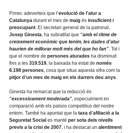
Pimec adeverteix que l’
evolució de l’atur a
Catalunya
durant el mes de
maig
és
insuficient i
preocupant
. El secretari general de la patronal,
Josep Ginesta
, ha subratllat que
“amb el ritme de
creixement econòmic que tenim, les dades d’atur
haurien de millorar molt més del que ho fan”
. Tot i
que el nombre de
persones aturades
ha disminuït
fins a les
319.519
, la baixada ha estat de
només
6.198 persones
, cosa que situa aquesta xifra com la
pitjor d’un mes de maig en els darrers deu anys
.
Ginesta ha remarcat que la reducció és
“excessivament moderada”
, especialment en
comparació amb els països competitius del nostre
entorn. També ha apuntat que la
taxa d’afiliació a la
Seguretat Social
es manté
per sota dels nivells
previs a la crisi de 2007
, i ha destacat un
alentiment