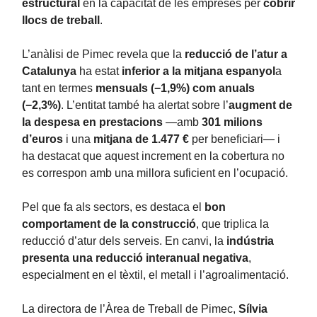
estructural
en la capacitat de les empreses per
cobrir
llocs de treball
.
L’anàlisi de Pimec revela que la
reducció de l’atur a
Catalunya
ha estat
inferior a la mitjana espanyol
a
tant en termes
mensuals (−1,9%) com anuals
(−2,3%)
. L’entitat també ha alertat sobre l’
augment de
la despesa en prestacions
—amb
301 milions
d’euros
i una
mitjana de 1.477 €
per beneficiari— i
ha destacat que aquest increment en la cobertura no
es correspon amb una millora suficient en l’ocupació.
Pel que fa als sectors, es destaca el
bon
comportament de la construcció
, que triplica la
reducció d’atur dels serveis. En canvi, la
indústria
presenta una reducció interanual negativa
,
especialment en el tèxtil, el metall i l’agroalimentació.
La directora de l’Àrea de Treball de Pimec,
Sílvia