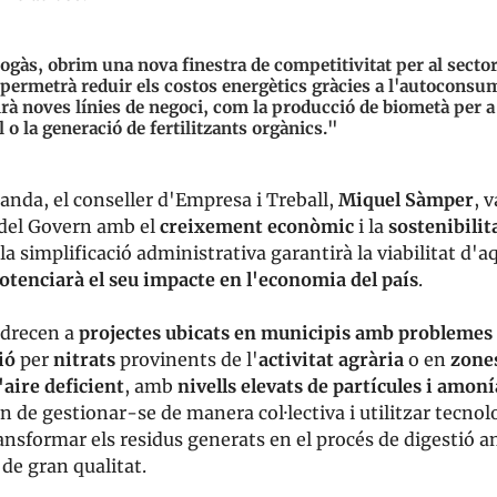
ogàs, obrim una nova finestra de competitivitat per al secto
ermetrà reduir els costos energètics gràcies a l'autoconsu
rà noves línies de negoci, com la producció de biometà per a 
 o la generació de fertilitzants orgànics."
banda, el conseller d'Empresa i Treball,
Miquel Sàmper
, 
del Govern amb el
creixement econòmic
i la
sostenibilit
la simplificació administrativa garantirà la viabilitat d'a
otenciarà el seu impacte en l'economia del país
.
adrecen a
projectes ubicats en municipis amb problemes
ió
per
nitrats
provinents de l'
activitat agrària
o en
zone
l'aire deficient
, amb
nivells elevats de partícules i amoní
n de gestionar-se de manera col·lectiva i utilitzar tecnol
nsformar els residus generats en el procés de digestió a
 de gran qualitat.