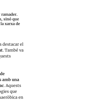
r ramader.
m, sinó que
la xarxa de
va destacar el
at
. També va
quests
 de
s amb una
ac
. Aquests
ogies que
naeròbica en