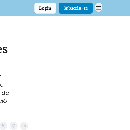
Login
Subscriu-te
es
a
la
 del
ió