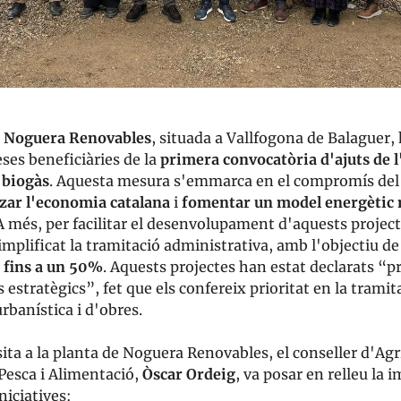
e
Noguera Renovables
, situada a Vallfogona de Balaguer,
ses beneficiàries de la
primera convocatòria d'ajuts de l
 biogàs
. Aquesta mesura s'emmarca en el compromís del
zar l'economia catalana
i
fomentar un model energètic
 A més, per facilitar el desenvolupament d'aquests project
mplificat la tramitació administrativa, amb l'objectiu d
s fins a un 50%
. Aquests projectes han estat declarats “p
 estratègics”, fet que els confereix prioritat en la tramit
rbanística i d'obres.
sita a la planta de Noguera Renovables, el conseller d'Agr
Pesca i Alimentació,
Òscar Ordeig
, va posar en relleu la 
niciatives: