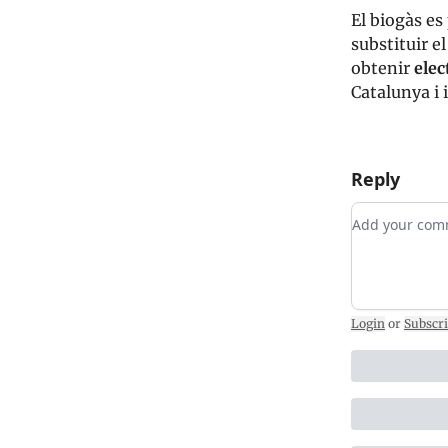
El biogàs e
substituir e
obtenir
elec
Catalunya i 
Reply
Add your c
Login
or
Subscr