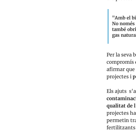
"Amb el bi
No només p
també obri
gas natural
Per la seva 
compromís 
afirmar que 
projectes i
p
Els ajuts s'
contaminac
qualitat de 
projectes ha
permetin tra
fertilitzants