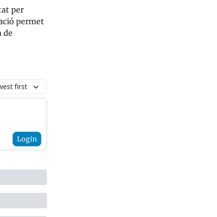
at per
zació permet
a de
est first
Login