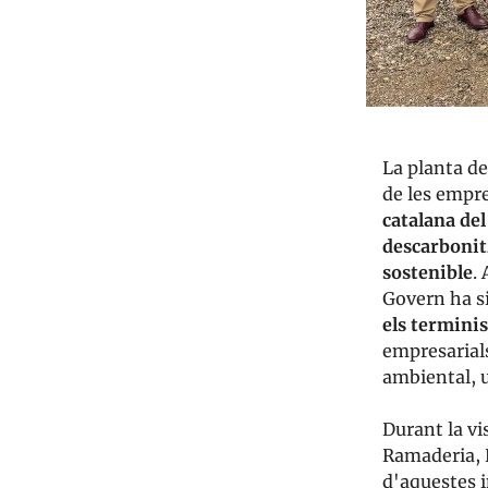
La planta d
de les empre
catalana del
descarbonit
sostenible
.
Govern ha si
els termini
empresarials
ambiental, u
Durant la vi
Ramaderia, 
d'aquestes i