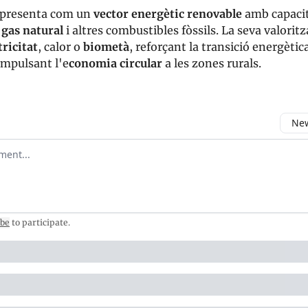
s presenta com un
vector energètic renovable
amb capacit
l
gas natural
i altres combustibles fòssils. La seva valorit
tricitat
, calor o
biometà
, reforçant la transició energètic
impulsant l'e
conomia circular
a les zones rurals.
New
omment
ibe
to participate
.