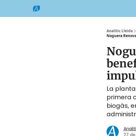
Categories
Formats
Grup Comarques
Analític Lleida
Noguera Renovabl
Nogue
benef
impul
La planta
primera c
biogàs, e
administr
Analit
27 de