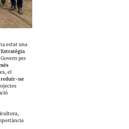
 ha estat una
'Estratègia
 Govern per
 més
es, el
e
reduir-ne
rojectes
ació
icultura,
importància