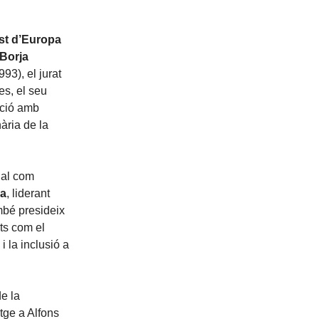
est d’Europa
 Borja
93), el jurat
es, el seu
ació amb
ària de la
ial com
pa
, liderant
mbé presideix
ts com el
i la inclusió a
de la
tge a Alfons