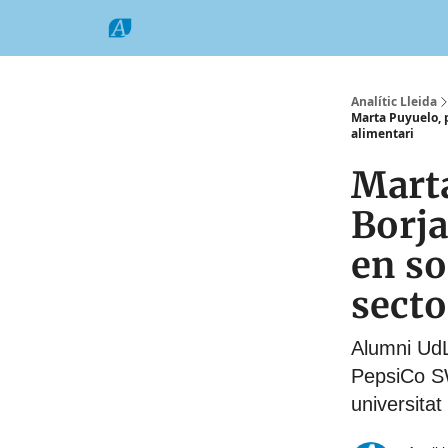
Categories
Formats
Grup Comarques
Analític Lleida
Marta Puyuelo, pr
alimentari
Marta
Borja
en so
secto
Alumni UdL 
PepsiCo SWE
universitat