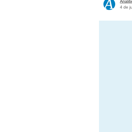
Analiti
4 de j