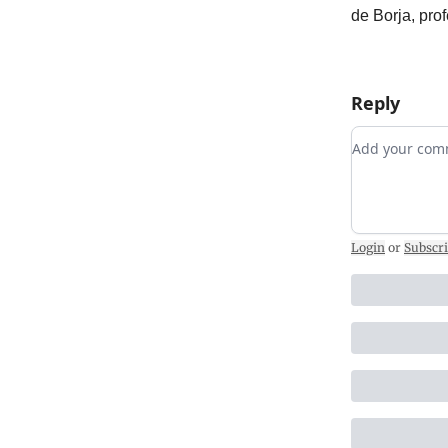
de Borja, prof
Reply
Add your c
Login
or
Subscr