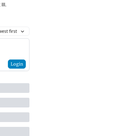
III.
est first
Login