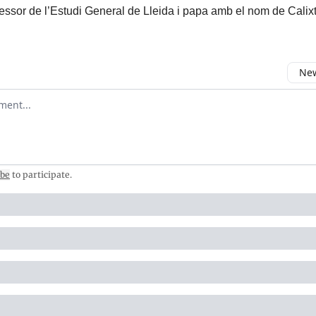
essor de l’Estudi General de Lleida i papa amb el nom de Calixt 
New
omment
ibe
to participate
.