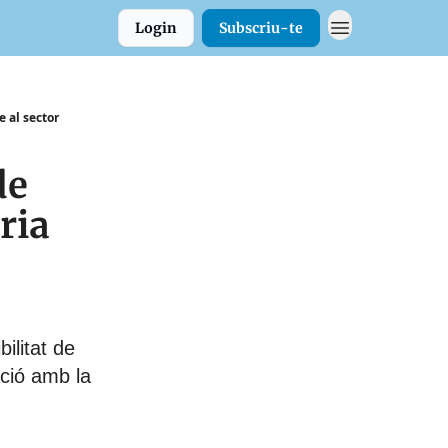
Login
Subscriu-te
e al sector
de
ria
ilitat de
ció amb la