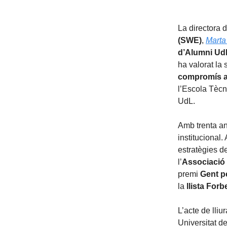
La directora d
(SWE)
,
Marta
d’Alumni Ud
ha valorat la 
compromís amb
l’Escola Tècn
UdL.
Amb trenta an
institucional.
estratègies de
l’
Associació
premi
Gent p
la
llista For
L’acte de lli
Universitat de