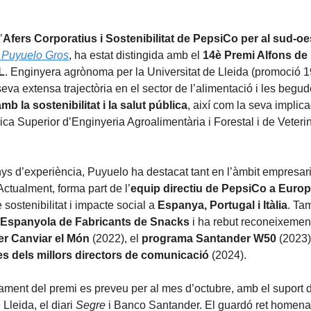
’
Afers Corporatius i Sostenibilitat de PepsiCo per al sud-o
 Puyuelo Gros
, ha estat distingida amb el
14è Premi Alfons de
L
. Enginyera agrònoma per la Universitat de Lleida (promoció 19
seva extensa trajectòria en el sector de l’alimentació i les begud
 la sostenibilitat i la salut pública
, així com la seva implic
ica Superior d’Enginyeria Agroalimentària i Forestal i de Veterin
ys d’experiència, Puyuelo ha destacat tant en l’àmbit empresar
 Actualment, forma part de l’
equip directiu de PepsiCo a Euro
 sostenibilitat i impacte social a
Espanya, Portugal i Itàlia
. Ta
 Espanyola de Fabricants de Snacks
i ha rebut reconeixemen
er Canviar el Món
(2022), el
programa Santander W50
(2023) 
bes dels millors directors de comunicació
(2024).
urament del premi es preveu per al mes d’octubre, amb el suport 
 Lleida, el diari
Segre
i Banco Santander. El guardó ret homena