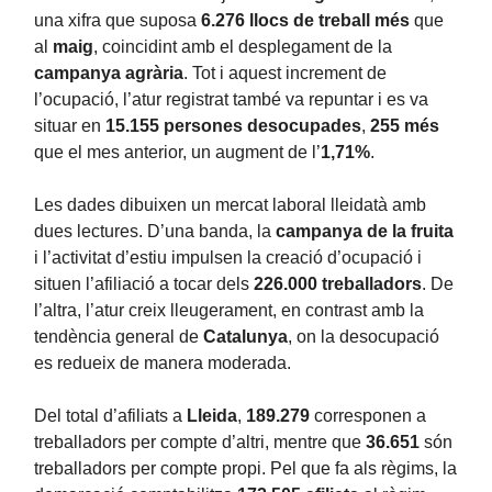
una xifra que suposa
6.276 llocs de treball més
que
al
maig
, coincidint amb el desplegament de la
campanya agrària
. Tot i aquest increment de
l’ocupació, l’atur registrat també va repuntar i es va
situar en
15.155 persones desocupades
,
255 més
que el mes anterior, un augment de l’
1,71%
.
Les dades dibuixen un mercat laboral lleidatà amb
dues lectures. D’una banda, la
campanya de la fruita
i l’activitat d’estiu impulsen la creació d’ocupació i
situen l’afiliació a tocar dels
226.000 treballadors
. De
l’altra, l’atur creix lleugerament, en contrast amb la
tendència general de
Catalunya
, on la desocupació
es redueix de manera moderada.
Del total d’afiliats a
Lleida
,
189.279
corresponen a
treballadors per compte d’altri, mentre que
36.651
són
treballadors per compte propi. Pel que fa als règims, la