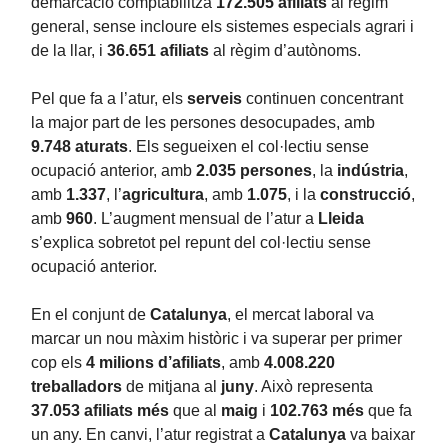
demarcació comptabilitza
172.505 afiliats
al règim
general, sense incloure els sistemes especials agrari i
de la llar, i
36.651 afiliats
al règim d’autònoms.
Pel que fa a l’atur, els
serveis
continuen concentrant
la major part de les persones desocupades, amb
9.748 aturats
. Els segueixen el col·lectiu sense
ocupació anterior, amb
2.035 persones
, la
indústria
,
amb
1.337
, l’
agricultura
, amb
1.075
, i la
construcció
,
amb
960
. L’augment mensual de l’atur a
Lleida
s’explica sobretot pel repunt del col·lectiu sense
ocupació anterior.
En el conjunt de
Catalunya
, el mercat laboral va
marcar un nou màxim històric i va superar per primer
cop els
4 milions d’afiliats
, amb
4.008.220
treballadors
de mitjana al
juny
. Això representa
37.053 afiliats més
que al
maig
i
102.763 més
que fa
un any. En canvi, l’atur registrat a
Catalunya
va baixar