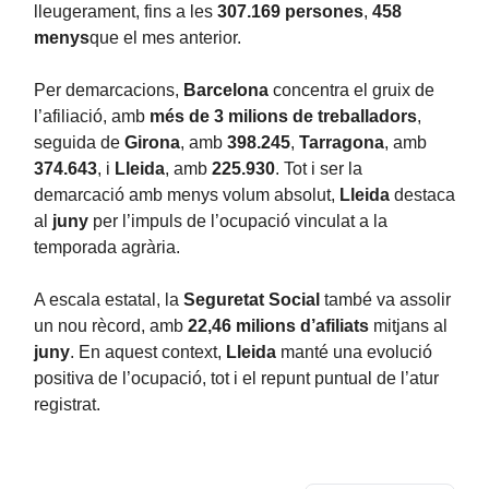
lleugerament, fins a les
307.169 persones
,
458
menys
que el mes anterior.
Per demarcacions,
Barcelona
concentra el gruix de
l’afiliació, amb
més de 3 milions de treballadors
,
seguida de
Girona
, amb
398.245
,
Tarragona
, amb
374.643
, i
Lleida
, amb
225.930
. Tot i ser la
demarcació amb menys volum absolut,
Lleida
destaca
al
juny
per l’impuls de l’ocupació vinculat a la
temporada agrària.
A escala estatal, la
Seguretat Social
també va assolir
un nou rècord, amb
22,46 milions d’afiliats
mitjans al
juny
. En aquest context,
Lleida
manté una evolució
positiva de l’ocupació, tot i el repunt puntual de l’atur
registrat.