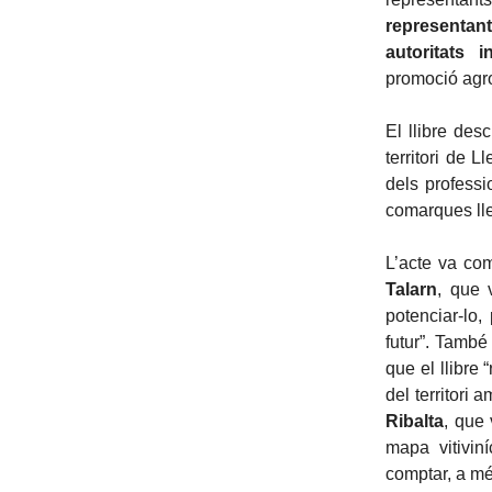
representan
autoritats i
promoció agr
El llibre des
territori de 
dels professio
comarques ll
L’acte va co
Talarn
, que 
potenciar-lo,
futur”. També 
que el llibre 
del territori 
Ribalta
, que
mapa vitiviní
comptar, a mé