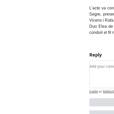
L’acte va co
Segre, prese
Vicens i Rafa
Duo Elea de l
conduïr el fil
Reply
Add your c
Login
or
Subscr