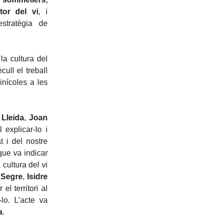
tor del vi
, i
stratègia de
la cultura del
ull el treball
vinícoles a les
 Lleida
,
Joan
 explicar-lo i
t i del nostre
que va indicar
 cultura del vi
 Segre
,
Isidre
 el territori al
-lo. L’acte va
a
.