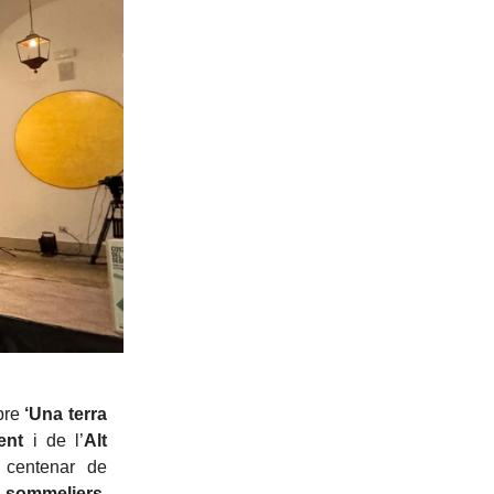
ibre
‘Una terra
ent
i de l’
Alt
 centenar de
 sommeliers,