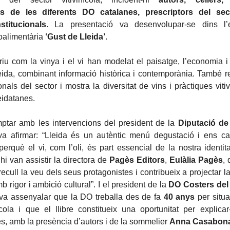
ts de les diferents DO catalanes, prescriptors del sec
nstitucionals
. La presentació va desenvolupar-se dins l’e
oalimentària
‘Gust de Lleida’
.
criu com la vinya i el vi han modelat el paisatge, l’economia i 
Lleida, combinant informació històrica i contemporània. També rec
nals del sector i mostra la diversitat de vins i pràctiques viti
eidatanes.
mptar amb les intervencions del president de la
Diputació de
va afirmar: “Lleida és un autèntic menú degustació i ens cal
 perquè el vi, com l’oli, és part essencial de la nostra identita
hi van assistir la directora de
Pagès Editors
,
Eulàlia Pagès
, 
“recull la veu dels seus protagonistes i contribueix a projectar la
amb rigor i ambició cultural”. I el president de la
DO Costers del
 va assenyalar que la DO treballa des de fa
40 anys
per situar
cola i que el llibre constitueix una oportunitat per explicar
s, amb la presència d’autors i de la sommelier
Anna Casabon