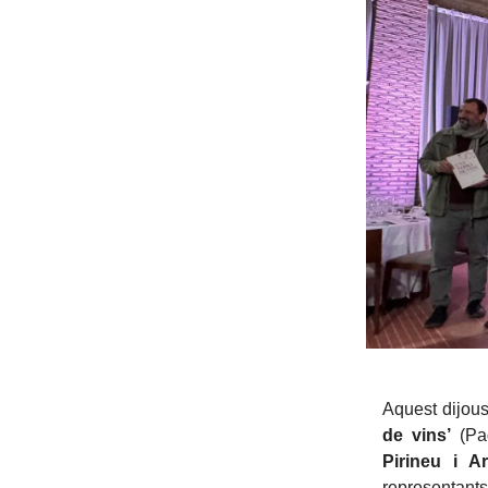
Aquest dijou
de vins’
(Pag
Pirineu i A
representan