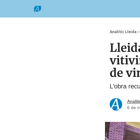
Categories
Formats
Grup Comarques
Analític Lleida
Lleid
vitiv
de vi
L’obra recul
Analiti
6 de 