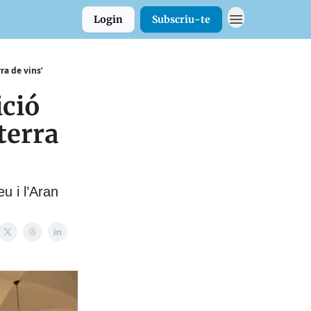
Login
Subscriu-te
rra de vins’
ció
 terra
eu i l’Aran