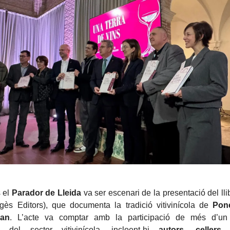
s el
Parador de Lleida
va ser escenari de la presentació del ll
ès Editors), que documenta la tradició vitivinícola de
Pon
ran
. L’acte va comptar amb la participació de més d’un
ts del sector vitivinícola, incloent-hi
autors, cellers,