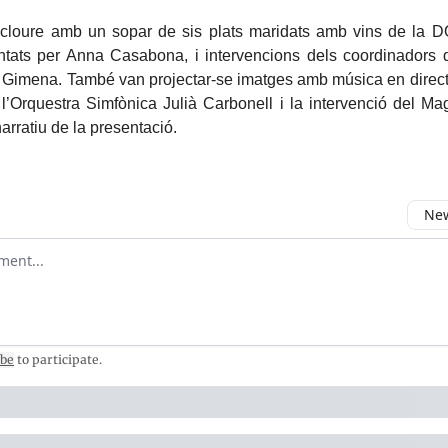
ncloure amb un sopar de sis plats maridats amb vins de la D
ntats per Anna Casabona, i intervencions dels coordinadors de
 Gimena. També van projectar-se imatges amb música en direct
’Orquestra Simfònica Julià Carbonell i la intervenció del Ma
 narratiu de la presentació.
New
omment
ibe
to participate
.