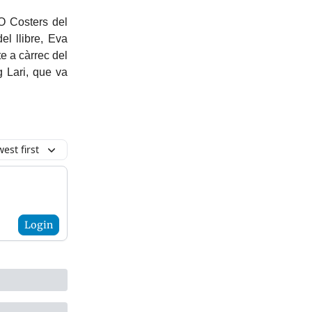
O Costers del
l llibre, Eva
e a càrrec del
g Lari, que va
est first
Login