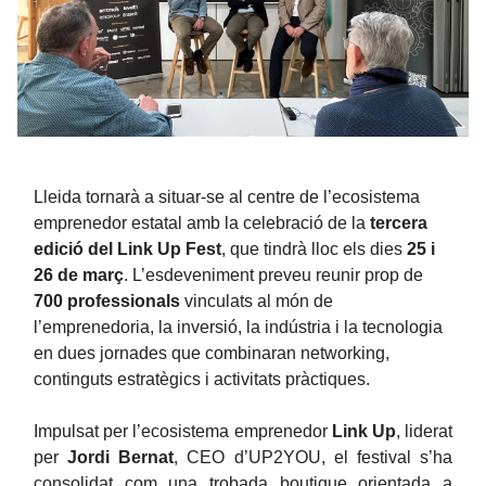
Lleida tornarà a situar-se al centre de l’ecosistema
emprenedor estatal amb la celebració de la
tercera
edició del Link Up Fest
, que tindrà lloc els dies
25 i
26 de març
. L’esdeveniment preveu reunir prop de
700 professionals
vinculats al món de
l’emprenedoria, la inversió, la indústria i la tecnologia
en dues jornades que combinaran networking,
continguts estratègics i activitats pràctiques.
Impulsat per l’ecosistema emprenedor
Link Up
, liderat
per
Jordi Bernat
, CEO d’UP2YOU, el festival s’ha
consolidat com una trobada boutique orientada a