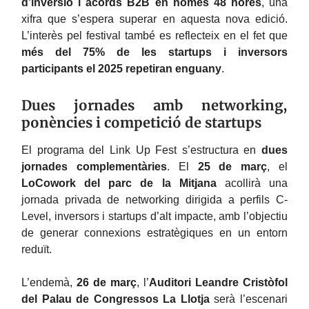
d’inversió i acords B2B en només 48 hores
, una
xifra que s’espera superar en aquesta nova edició.
L’interès pel festival també es reflecteix en el fet que
més del 75% de les startups i inversors
participants el 2025 repetiran enguany
.
Dues jornades amb networking,
ponències i competició de startups
El programa del Link Up Fest s’estructura en
dues
jornades complementàries
. El
25 de març
, el
LoCowork del parc de la Mitjana
acollirà una
jornada privada de networking dirigida a perfils C-
Level, inversors i startups d’alt impacte, amb l’objectiu
de generar connexions estratègiques en un entorn
reduït.
L’endemà,
26 de març
, l’
Auditori Leandre Cristòfol
del Palau de Congressos La Llotja
serà l’escenari