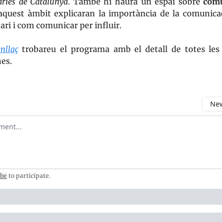
ries de Catalunya
. També hi haurà un espai sobre
comu
aquest àmbit explicaran la importància de la comunicac
ri i com comunicar per influir.
nllaç
trobareu el programa amb el detall de totes les
es.
New
omment
ibe
to participate
.