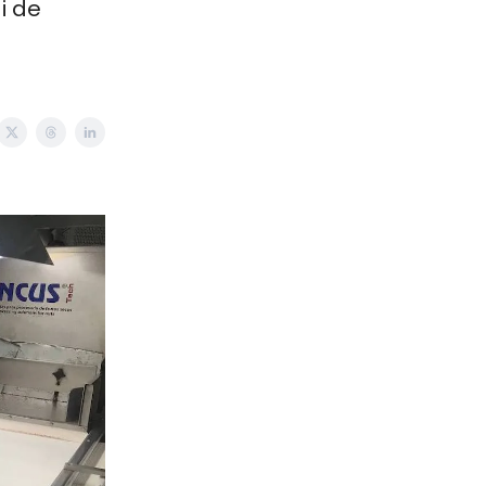
i de
s