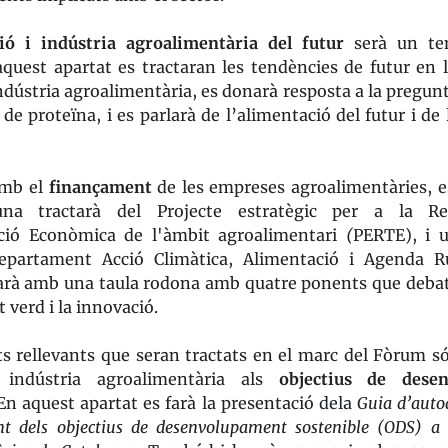
ció i indústria agroalimentària del futur
serà un te
quest apartat es tractaran les tendències de futur en 
indústria agroalimentària, es donarà resposta a la pregun
de proteïna, i es parlarà de l’alimentació del futur i de 
amb el
finançament
de les empreses agroalimentàries, e
una tractarà del Projecte estratègic per a la Re
ció Econòmica de l'àmbit agroalimentari
(
PERTE), i u
epartament Acció Climàtica, Alimentació i Agenda R
rà amb una taula rodona amb quatre ponents que debat
verd i la innovació.
ts rellevants que seran tractats en el marc del Fòrum s
 indústria agroalimentària als
objectius de dese
En aquest apartat es farà la presentació
dela
Guia d’auto
nt dels objectius de desenvolupament sostenible (ODS) a