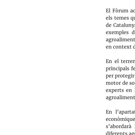
El Fòrum ac
els temes q
de Cataluny
exemples de
agroaliment
en context 
En el terre
principals 
per protegir
motor de so
experts en 
agroaliment
En l’aparta
econòmiques
s’abordarà 
diferents ag