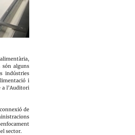
oalimentària,
s són alguns
s indústries
limentació i
a l’Auditori
 connexió de
ministracions
n enfocament
el sector.