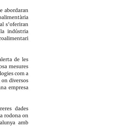
ue abordaran
oalimentària
al s’oferiran
la indústria
roalimentari
lerta de les
posa mesures
ologies com a
 on diversos
jana empresa
reres dades
la rodona on
atalunya amb