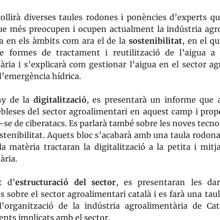
ollirà diverses taules rodones i ponències d’experts q
ue més preocupen i ocupen actualment la indústria agr
a en els àmbits com ara el de la
sostenibilitat
, en el qu
 formes de tractament i reutilització de l’aigua a 
ària i s’explicarà com gestionar l’aigua en el sector ag
d’emergència hídrica.
ny de la
digitalització
, es presentarà un informe que a
febleses del sector agroalimentari en aquest camp i pro
-se de ciberatacs. Es parlarà també sobre les noves tecn
stenibilitat. Aquets bloc s’acabarà amb una taula rodona
la matèria tractaran la digitalització a la petita i mit
ària.
t d’
estructuració del sector
, es presentaran les dar
 sobre el sector agroalimentari català i es farà una tau
l’organització de la indústria agroalimentària de C
ents implicats amb el sector.