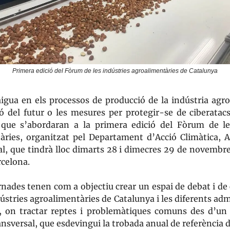
Primera edició del Fòrum de les indústries agroalimentàries de Catalunya
aigua en els processos de producció de la indústria agr
ió del futur o les mesures per protegir-se de ciberatac
que s’abordaran a la primera edició del Fòrum de le
àries, organitzat pel Departament d’Acció Climàtica, A
l, que tindrà lloc dimarts 28 i dimecres 29 de novembre 
celona.
rnades tenen com a objectiu crear un espai de debat i de
dústries agroalimentàries de Catalunya i les diferents ad
 on tractar reptes i problemàtiques comuns des d’u
ransversal, que esdevingui la trobada anual de referència d