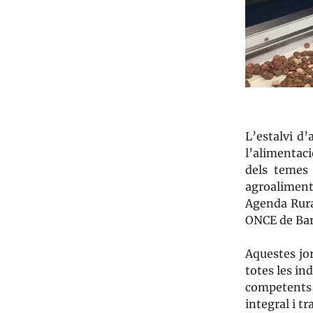
L’estalvi d’
l’alimentac
dels temes 
agroaliment
Agenda Rura
ONCE de Bar
Aquestes jo
totes les in
competents,
integral i t