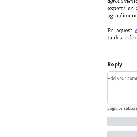
agroalimentà
experts en 
agroalimenta
En aquest
e
taules rodon
Reply
Add your c
Login
or
Subscr