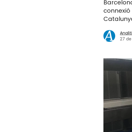
Barcelona
connexió 
Catalunya
Analit
27 de