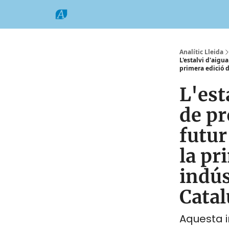
Categories
Formats
Grup Comarques
Analític Lleida
L'estalvi d'aigua
primera edició 
L'est
de pr
futur
la pr
indú
Cata
Aquesta in