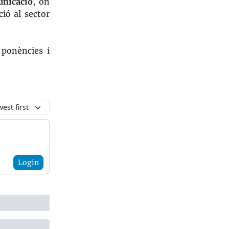
nicació
, on
ió al sector
 ponències i
est first
Login