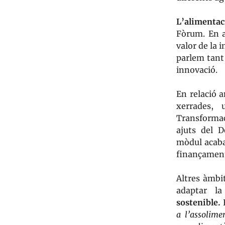
L’alimenta
Fòrum. En a
valor de la 
parlem tant 
innovació.
En relació 
xerrades, 
Transforma
ajuts del D
mòdul acaba
finançament 
Altres àmbi
adaptar la
sostenible.
a l’assolime