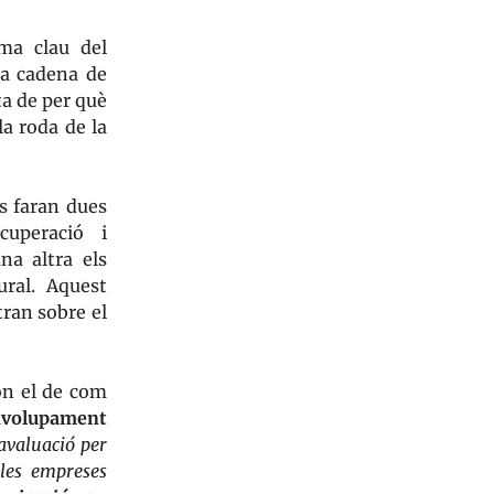
ma clau del
la cadena de
ta de per què
la roda de la
s faran dues
cuperació i
na altra els
ural. Aquest
ran sobre el
ón el de com
nvolupament
avaluació per
 les empreses