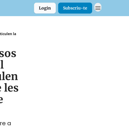
Login
Subscriu-te
ticulen la
ssos
l
ulen
 les
e
bre a