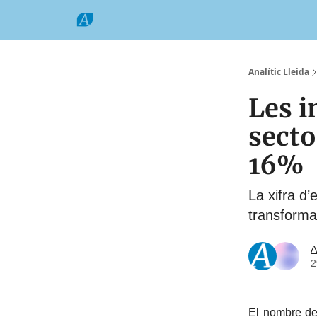
Categories
Formats
Grup Comarques
Analític Lleida
Les i
secto
16%
La xifra d’
transformac
A
2
El nombre de 