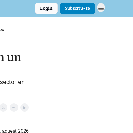
Login
Subscriu-te
16%
n un
 sector en
ix aquest 2026