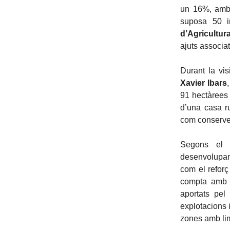
un 16%, amb 
suposa 50 i
d’Agricultur
ajuts associa
Durant la vis
Xavier Ibars
91 hectàrees 
d’una casa ru
com conserves
Segons el c
desenvolupame
com el reforç
compta amb u
aportats pel
explotacions 
zones amb lim