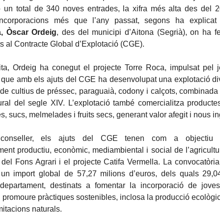
un total de 340 noves entrades, la xifra més alta des del 
ncorporacions més que l’any passat, segons ha explica
a, Òscar Ordeig
, des del municipi d’Aitona (Segrià), on ha f
ts al Contracte Global d’Explotació (CGE).
ita, Ordeig ha conegut el projecte Torre Roca, impulsat pel j
, que amb els ajuts del CGE ha desenvolupat una explotació di
de cultius de préssec, paraguaià, codony i calçots, combinada
ral del segle XIV. L’explotació també comercialitza producte
, sucs, melmelades i fruits secs, generant valor afegit i nous i
onseller, els ajuts del CGE tenen com a objectiu i
nt productiu, econòmic, mediambiental i social de l’agricult
 del Fons Agrari i el projecte Catifa Vermella. La convocatòri
n import global de 57,27 milions d’euros, dels quals 29,0
 departament, destinats a fomentar la incorporació de joves
i promoure pràctiques sostenibles, inclosa la producció ecològica
itacions naturals.