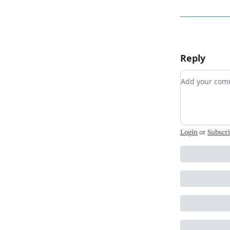
Més notícies 
Reply
Add your c
Login
or
Subscr