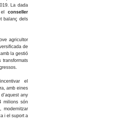
2019. La dada
t el
conseller
et balanç dels
ove agricultor
versificada de
 amb la gestió
s transformats
ngressos.
ncentivar el
ura, amb eines
a d’aquest any
4 milions són
, modernitzar
 i el suport a