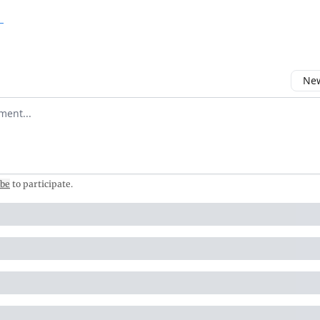
»
New
omment
ibe
to participate
.