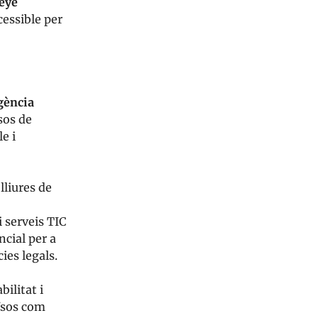
(eye
ccessible per
igència
sos de
e i
lliures de
 serveis TIC
cial per a
ies legals.
bilitat i
aïsos com