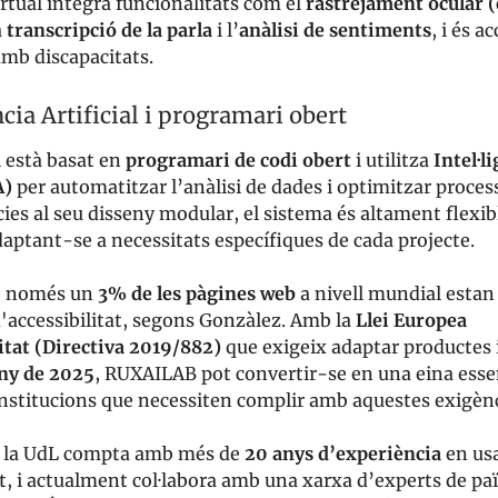
irtual integra funcionalitats com el
rastrejament ocular 
a
transcripció de la parla
i l’
anàlisi de sentiments
, i és a
amb discapacitats.
ncia Artificial i programari obert
i està basat en
programari de codi obert
i utilitza
Intel·l
A)
per automatitzar l’anàlisi de dades i optimitzar proces
cies al seu disseny modular, el sistema és altament flexibl
daptant-se a necessitats específiques de cada projecte.
, només un
3% de les pàgines web
a nivell mundial estan 
'accessibilitat, segons Gonzàlez. Amb la
Llei Europea
itat (Directiva 2019/882)
que exigeix adaptar productes i
ny de 2025
, RUXAILAB pot convertir-se en una eina essen
nstitucions que necessiten complir amb aquestes exigènc
 la UdL compta amb més de
20 anys d’experiència
en usa
at, i actualment col·labora amb una xarxa d’experts de p