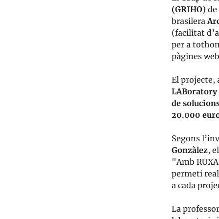
(GRIHO)
de 
brasilera
Ar
(facilitat d’
per a totho
pàgines web 
El projecte
LABoratory
de solucions
20.000 eur
Segons l’inv
Gonzàlez
, e
"Amb RUXAIL
permeti real
a cada proje
La professor