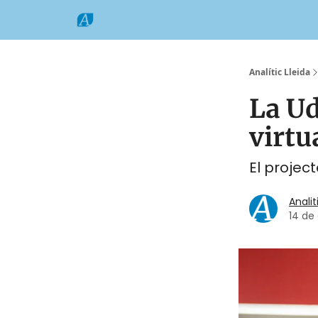
Categories
Formats
Grup Comarques
Analític Lleida
La Ud
virtu
El projec
Analit
14 de