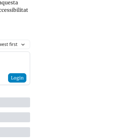
 aquesta
ccessibilitat
est first
Login