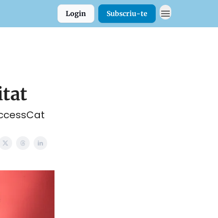
Login
Subscriu-te
itat
AccessCat