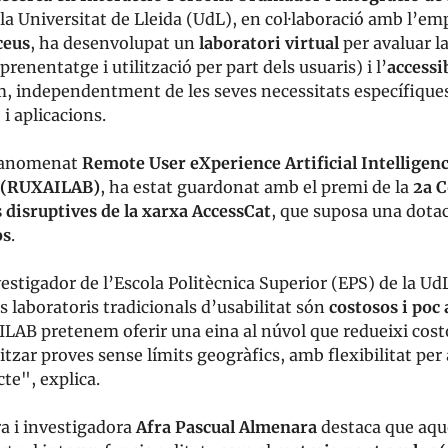
la Universitat de Lleida (UdL), en col·laboració amb l’em
ceus
, ha desenvolupat un
laboratori virtual
per avaluar l
aprenentatge i utilització per part dels usuaris) i l’
accessib
m, independentment de les seves necessitats específique
i aplicacions.
, anomenat
Remote User eXperience Artificial Intelligen
 (RUXAILAB)
, ha estat guardonat amb el premi de la
2a C
 disruptives de la xarxa AccessCat
, que suposa una dotac
os
.
estigador de l’Escola Politècnica Superior (EPS) de la Ud
ls laboratoris tradicionals d’usabilitat són
costosos i poc 
AB pretenem oferir una eina al núvol que redueixi costo
itzar proves sense límits geogràfics, amb flexibilitat pe
cte", explica.
a i investigadora
Afra Pascual Almenara
destaca que aqu