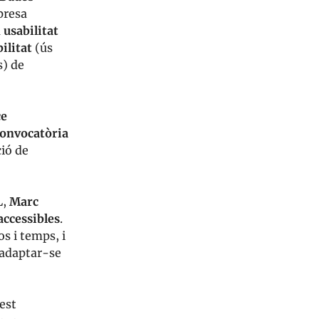
presa
a
usabilitat
ilitat
(ús
s) de
ce
onvocatòria
ió de
L,
Marc
accessibles
.
s i temps, i
r adaptar-se
est