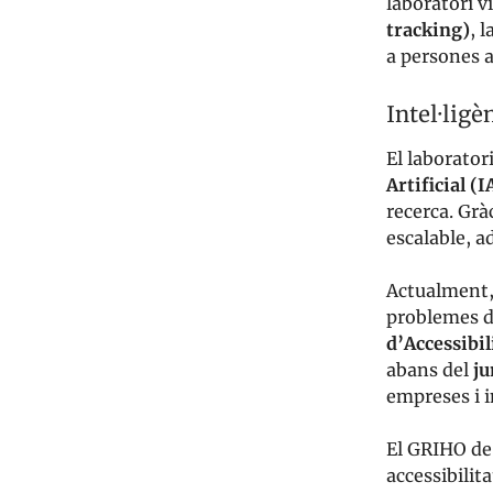
laboratori v
tracking)
, l
a persones 
Intel·ligè
El laborator
Artificial (I
recerca. Grà
escalable, a
Actualment
problemes d
d’Accessibil
abans del
ju
empreses i i
El GRIHO de
accessibilit