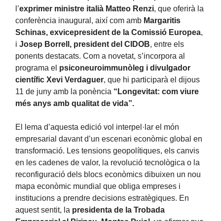
l’
exprimer ministre italià Matteo Renzi
, que oferirà la
conferència inaugural, així com amb
Margaritis
Schinas, exvicepresident de la Comissió Europea
,
i
Josep Borrell, president del CIDOB
, entre els
ponents destacats. Com a novetat, s’incorpora al
programa el
psiconeuroimmunòleg i divulgador
científic Xevi Verdaguer
, que hi participarà el dijous
11 de juny amb la ponència
“Longevitat: com viure
més anys amb qualitat de vida”.
El lema d’aquesta edició vol interpel·lar el món
empresarial davant d’un escenari econòmic global en
transformació. Les tensions geopolítiques, els canvis
en les cadenes de valor, la revolució tecnològica o la
reconfiguració dels blocs econòmics dibuixen un nou
mapa econòmic mundial que obliga empreses i
institucions a prendre decisions estratègiques. En
aquest sentit, la
presidenta de la Trobada