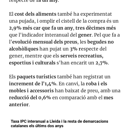
El
cost dels aliments
també ha experimentat
una pujada, i omplir el cistell de la compra és un
2,9% més car que fa un any
,
tres dècimes més
que l'indicador interanual del
gener
. Pel que fa a
l'
evolució mensual dels preus
, les
begudes no
alcohòliques
han pujat un
3% r
especte del
gener, mentre que els
serveis recreatius,
esportius i culturals
s'han encarit un
2,7%
.
Els
paquets turístics
també han registrat un
increment de l'1,4%
. En canvi, la
roba i els
mobles i accessoris
han baixat de preu, amb una
reducció del 0,6%
en comparació amb el
mes
anterior
.