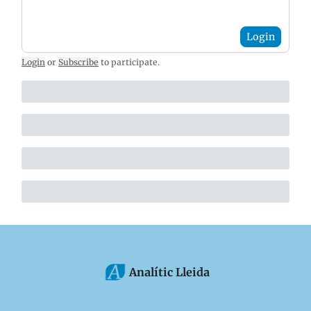
Login
Login
or
Subscribe
to participate
.
Analític Lleida