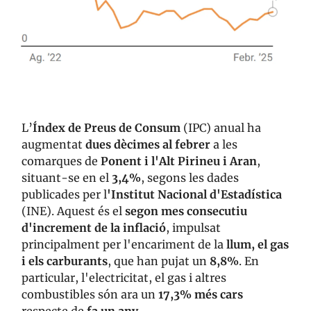
L’
Índex de Preus de Consum
(IPC) anual ha
augmentat
dues dècimes al febrer
a les
comarques de
Ponent i l'Alt Pirineu i Aran
,
situant-se en el
3,4%
, segons les dades
publicades per l
'Institut Nacional d'Estadística
(INE). Aquest és el
segon mes consecutiu
d'increment de la inflació
, impulsat
principalment per l'encariment de la
llum, el gas
i els carburants
, que han pujat un
8,8%
. En
particular, l'electricitat, el gas i altres
combustibles són ara un
17,3% més cars
respecte de
fa un any
.