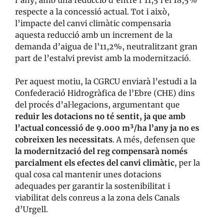
l’any, amb una reducció d’entre l’11,5 i el 18,5%
respecte a la concessió actual. Tot i això,
l’impacte del canvi climàtic compensaria
aquesta reducció amb un increment de la
demanda d’aigua de l’11,2%, neutralitzant gran
part de l’estalvi previst amb la modernització.
Per aquest motiu, la CGRCU enviarà l’estudi a la
Confederació Hidrogràfica de l’Ebre (CHE) dins
del procés d’al·legacions, argumentant que
reduir les dotacions no té sentit, ja que amb
l’actual concessió de 9.000 m³/ha l’any ja no es
cobreixen les necessitats
. A més, defensen que
la modernització del reg compensarà només
parcialment els efectes del canvi climàtic
, per la
qual cosa cal mantenir unes dotacions
adequades per garantir la sostenibilitat i
viabilitat dels conreus a la zona dels Canals
d’Urgell.