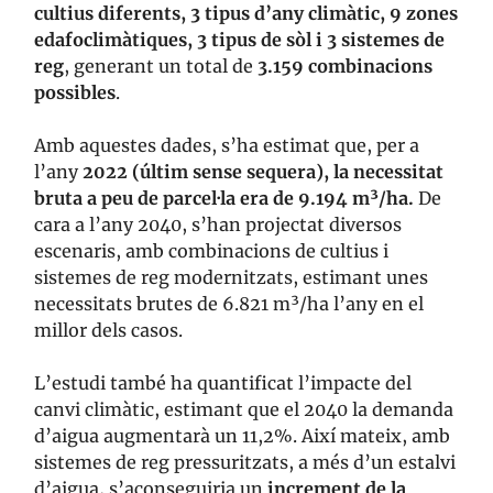
cultius diferents, 3 tipus d’any climàtic, 9 zones
edafoclimàtiques, 3 tipus de sòl i 3 sistemes de
reg
, generant un total de
3.159 combinacions
possibles
.
Amb aquestes dades, s’ha estimat que, per a
l’any
2022 (últim sense sequera), la necessitat
bruta a peu de parcel·la era de 9.194 m³/ha.
De
cara a l’any 2040, s’han projectat diversos
escenaris, amb combinacions de cultius i
sistemes de reg modernitzats, estimant unes
necessitats brutes de 6.821 m³/ha l’any en el
millor dels casos.
L’estudi també ha quantificat l’impacte del
canvi climàtic, estimant que el 2040 la demanda
d’aigua augmentarà un 11,2%. Així mateix, amb
sistemes de reg pressuritzats, a més d’un estalvi
d’aigua, s’aconseguiria un
increment de la