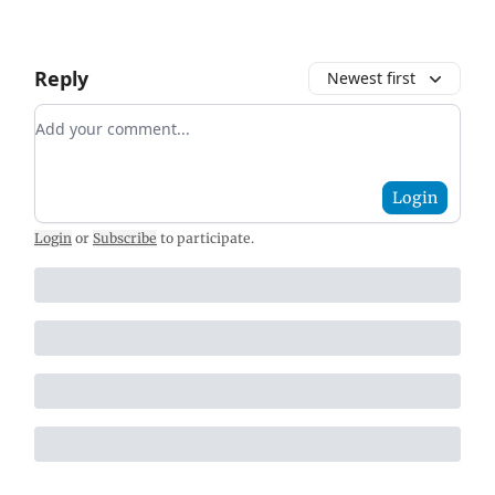
Reply
Newest first
Add your comment
Login
Login
or
Subscribe
to participate
.