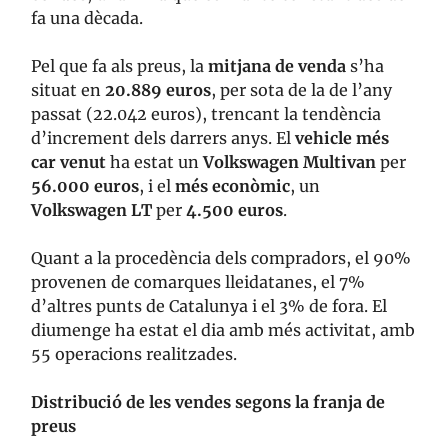
fa una dècada.
Pel que fa als preus, la
mitjana de venda
s’ha
situat en
20.889 euros
, per sota de la de l’any
passat (22.042 euros), trencant la tendència
d’increment dels darrers anys. El
vehicle més
car venut
ha estat un
Volkswagen Multivan
per
56.000 euros
, i el
més econòmic
, un
Volkswagen LT
per
4.500 euros
.
Quant a la procedència dels compradors, el 90%
provenen de comarques lleidatanes, el 7%
d’altres punts de Catalunya i el 3% de fora. El
diumenge ha estat el dia amb més activitat, amb
55 operacions realitzades.
Distribució de les vendes segons la franja de
preus