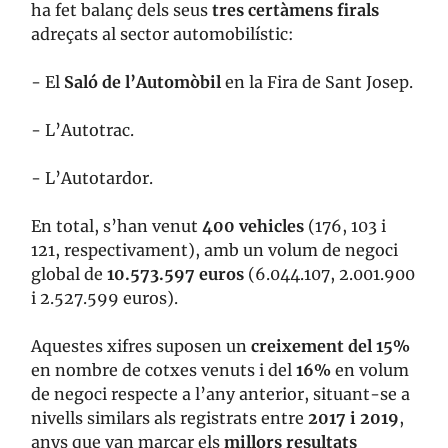
ha fet balanç dels seus
tres certàmens firals
adreçats al sector automobilístic:
- El
Saló de l’Automòbil
en la Fira de Sant Josep.
- L’Autotrac.
- L’Autotardor.
En total, s’han venut
400 vehicles
(176, 103 i
121, respectivament), amb un volum de negoci
global de
10.573.597 euros
(6.044.107, 2.001.900
i 2.527.599 euros).
Aquestes xifres suposen un
creixement del 15%
en nombre de cotxes venuts i del
16%
en volum
de negoci respecte a l’any anterior, situant-se a
nivells similars als registrats entre
2017 i 2019
,
anys que van marcar els
millors resultats