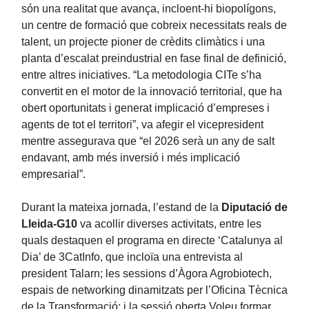
són una realitat que avança, incloent-hi biopolígons,
un centre de formació que cobreix necessitats reals de
talent, un projecte pioner de crèdits climàtics i una
planta d’escalat preindustrial en fase final de definició,
entre altres iniciatives. “La metodologia CITe s’ha
convertit en el motor de la innovació territorial, que ha
obert oportunitats i generat implicació d’empreses i
agents de tot el territori”, va afegir el vicepresident
mentre assegurava que “el 2026 serà un any de salt
endavant, amb més inversió i més implicació
empresarial”.
Durant la mateixa jornada, l’estand de la
Diputació de
Lleida-G10
va acollir diverses activitats, entre les
quals destaquen el programa en directe ‘Catalunya al
Dia’ de 3CatInfo, que incloïa una entrevista al
president Talarn; les sessions d’Àgora Agrobiotech,
espais de networking dinamitzats per l’Oficina Tècnica
de la Transformació; i la sessió oberta Voleu formar