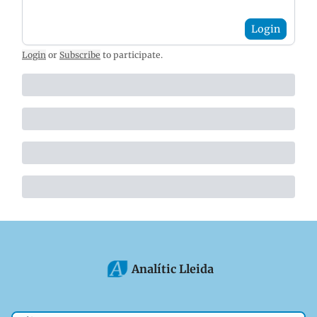
Login
Login
or
Subscribe
to participate
.
Analític Lleida