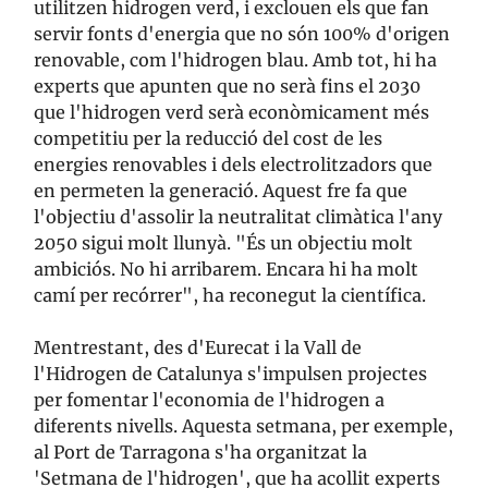
utilitzen hidrogen verd, i exclouen els que fan
servir fonts d'energia que no són 100% d'origen
renovable, com l'hidrogen blau. Amb tot, hi ha
experts que apunten que no serà fins el 2030
que l'hidrogen verd serà econòmicament més
competitiu per la reducció del cost de les
energies renovables i dels electrolitzadors que
en permeten la generació. Aquest fre fa que
l'objectiu d'assolir la neutralitat climàtica l'any
2050 sigui molt llunyà. "És un objectiu molt
ambiciós. No hi arribarem. Encara hi ha molt
camí per recórrer", ha reconegut la científica.
Mentrestant, des d'Eurecat i la Vall de
l'Hidrogen de Catalunya s'impulsen projectes
per fomentar l'economia de l'hidrogen a
diferents nivells. Aquesta setmana, per exemple,
al Port de Tarragona s'ha organitzat la
'Setmana de l'hidrogen', que ha acollit experts