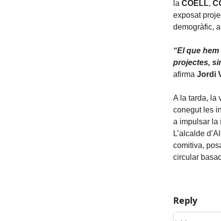
la
COELL
,
C
exposat proje
demogràfic, al
“El que hem 
projectes, s
afirma
Jordi 
A la tarda, la
conegut les in
a impulsar la
L’alcalde d’A
comitiva, pos
circular basa
Reply
Add your c