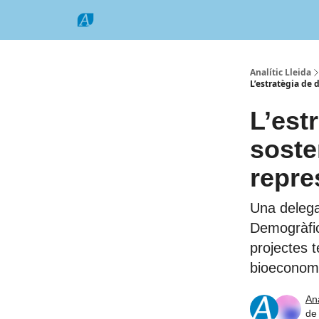
Categories
Formats
Grup Comarques
Analític Lleida
L’estratègia de
L’est
soste
repre
Una delegac
Demogràfic
projectes te
bioeconom
Ana
de