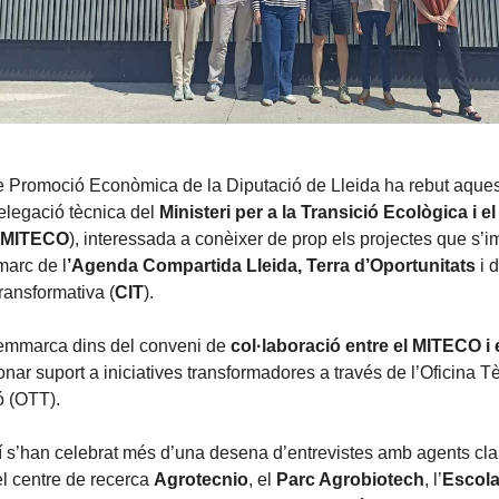
e Promoció Econòmica de la Diputació de Lleida ha rebut aquest
delegació tècnica del
Ministeri per a la Transició Ecològica i e
 (MITECO
), interessada a conèixer de prop els projectes que s’i
 marc de l
’Agenda Compartida Lleida, Terra d’Oportunitats
i 
ransformativa (
CIT
).
’emmarca dins del conveni de
col·laboració entre el MITECO i 
nar suport a iniciatives transformadores a través de l’Oficina T
ó (OTT).
í s’han celebrat més d’una desena d’entrevistes amb agents cla
 el centre de recerca
Agrotecnio
, el
Parc Agrobiotech
, l’
Escola 