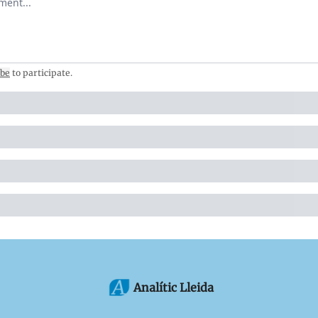
ibe
to participate
.
Analític Lleida