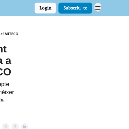
Login
Subscriu-te
 del MITECO
nt
a a
ECO
epte
èixer
la