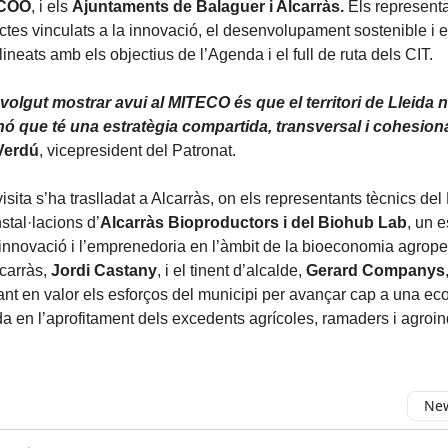
COO
, i els
Ajuntaments de Balaguer i Alcarràs.
Els represent
ctes vinculats a la innovació, el desenvolupament sostenible i e
ineats amb els objectius de l’Agenda i el full de ruta dels CIT.
volgut mostrar avui al MITECO és que el territori de Lleida
inó que té una estratègia compartida, transversal i cohesion
Verdú
, vicepresident del Patronat.
 visita s’ha traslladat a Alcarràs, on els representants tècnics del
stal·lacions d’
Alcarràs Bioproductors i del Biohub Lab
, un e
 innovació i l’emprenedoria en l’àmbit de la bioeconomia agrope
lcarràs,
Jordi Castany
, i el tinent d’alcalde,
Gerard Companys
ant en valor els esforços del municipi per avançar cap a una e
da en l’aprofitament dels excedents agrícoles, ramaders i agroind
New
omment