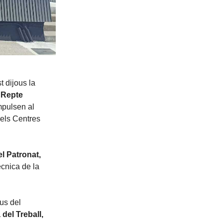
 dijous la
l Repte
mpulsen al
dels Centres
el Patronat,
ècnica de la
us del
del Treball,