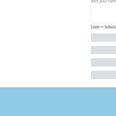
Login
or
Subscr