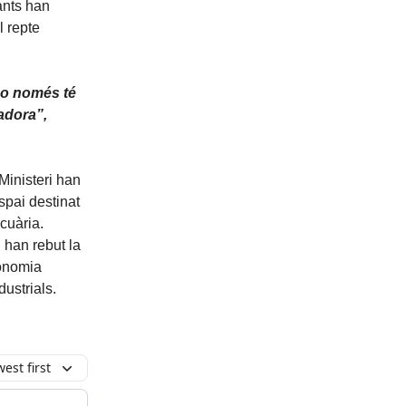
ants han
l repte
 no només té
adora”,
 Ministeri han
spai destinat
cuària.
, han rebut la
conomia
ustrials.
est first