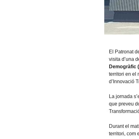
El Patronat d
visita d’una 
Demogràfic
territori en el
d’Innovació T
La jornada s
que preveu do
Transformaci
Durant el mat
territori, com