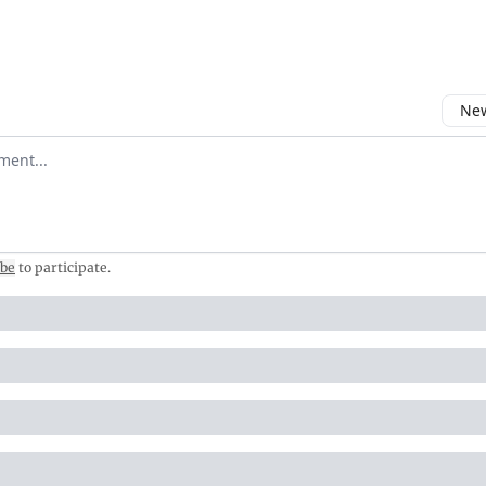
New
omment
ibe
to participate
.