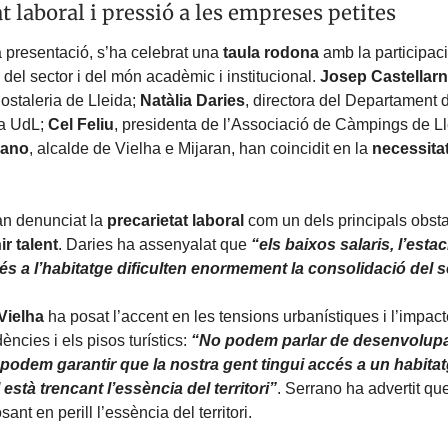
t laboral i pressió a les empreses petites
 presentació, s’ha celebrat una
taula rodona
amb la participac
 del sector i del món acadèmic i institucional.
Josep Castellar
ostaleria de Lleida;
Natàlia Daries
, directora del Departament 
a UdL;
Cel Feliu
, presidenta de l’Associació de Càmpings de Ll
rano
, alcalde de Vielha e Mijaran, han coincidit en la
necessita
an denunciat la
precarietat laboral
com un dels principals obst
ir talent
. Daries ha assenyalat que
“els baixos salaris, l’estaci
s a l’habitatge dificulten enormement la consolidació del s
Vielha
ha posat l’accent en les
tensions urbanístiques i l’impact
ncies i els pisos turístics:
“No podem parlar de desenvolup
o podem garantir que la nostra gent tingui accés a un habitat
està trencant l’essència del territori”
. Serrano ha advertit qu
ant en perill l’essència del territori.