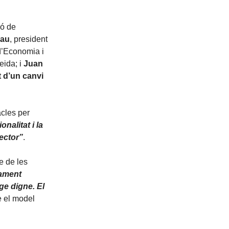
ió de
nau
, president
d’Economia i
eida; i
Juan
t d’un canvi
acles per
onalitat i la
ector”
.
e de les
ament
ge digne. El
e el model