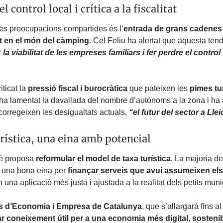
l control local i crítica a la fiscalitat
les preocupacions compartides és l’
entrada de grans cadenes 
t en el món del càmping
. Cel Feliu ha alertat que aquesta te
 la viabilitat de les empreses familiars i fer perdre el control
iticat la
pressió fiscal i burocràtica
que pateixen les
pimes tu
ha lamentat la davallada del nombre d’autònoms a la zona i ha
corregeixen les desigualtats actuals,
“el futur del sector a Llei
urística, una eina amb potencial
bé proposa
reformular el model de taxa turística
. La majoria d
n una bona eina per
finançar serveis que avui assumeixen els
una aplicació més justa i ajustada a la realitat dels petits muni
s d’Economia i Empresa de Catalunya
, que s’allargarà fins al
r coneixement útil per a una economia més digital, sostenib