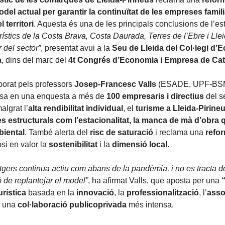
del actual per garantir la continuïtat de les empreses famili
l territori
. Aquesta és una de les principals conclusions de l’es
rístics de la Costa Brava, Costa Daurada, Terres de l’Ebre i Lle
r del sector”
, presentat avui a la
Seu de Lleida del Col·legi d’
a
, dins del marc del
4t Congrés d’Economia i Empresa de Ca
aborat pels professors
Josep-Francesc Valls
(ESADE, UPF-BSM
asa en una enquesta a més de
100 empresaris i directius
del s
algrat l’
alta rendibilitat individual
, el
turisme a Lleida-Pirine
s estructurals com l’estacionalitat, la manca de mà d’obra q
biental
. També alerta del
risc de saturació
i reclama una
refor
si en valor la
sostenibilitat
i la
dimensió local
.
atgers continua actiu com abans de la pandèmia, i no es tracta d
inó de replantejar el model”
, ha afirmat Valls, que aposta per una
rística
basada en la
innovació
, la
professionalització
, l’
asso
i una
col·laboració publicoprivada
més intensa.