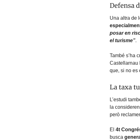
Defensa de
Una altra de 
especialmen
posar en risc
el turisme”
.
També s’ha cr
Castellarnau 
que, si no es 
La taxa t
L’estudi tam
la considere
però reclamen 
El
4t Congré
busca
genera