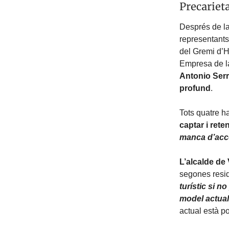
Precarieta
Després de la
representants
del Gremi d’H
Empresa de l
Antonio Ser
profund
.
Tots quatre h
captar i reten
manca d’accé
L’alcalde de 
segones residè
turístic si n
model actual 
actual està pos