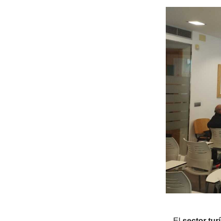
El
sector tur