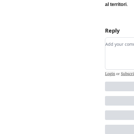
al territori
.
Reply
Add your c
Login
or
Subscr