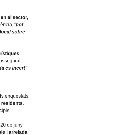
en el sector,
ndència
“pot
 local sobre
rístiques
.
 assegurat
da és incert”
.
els enquestats
 residents
,
cipis.
 20 de juny,
le i arrelada