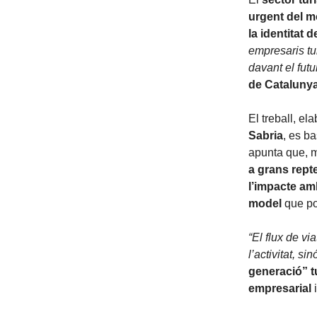
urgent del mo
la identitat de
empresaris tu
davant el futu
de Cataluny
El treball, el
Sabria
, es b
apunta que, m
a grans repte
l’impacte am
model
que po
“El flux de vi
l’activitat, s
generació” tu
empresarial