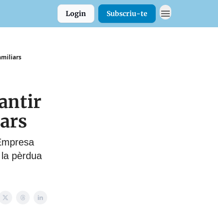
Login
Subscriu-te
amiliars
antir
iars
 Empresa
 la pèrdua