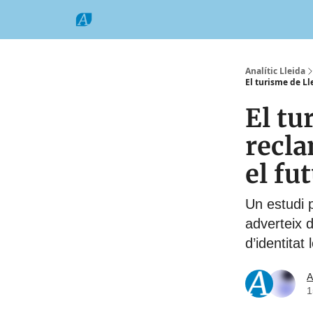
Categories
Formats
Grup Comarques
Analític Lleida
El turisme de Ll
El tu
recla
el fu
Un estudi 
adverteix d
d’identitat 
A
1