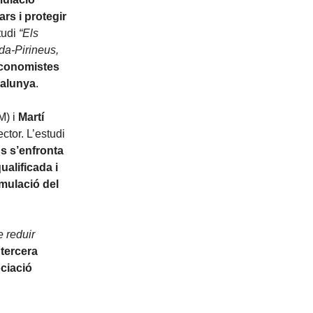
ars i protegir
tudi
“Els
ida-Pirineus,
Economistes
talunya
.
) i
Martí
ector. L’estudi
us s’enfronta
ualificada i
mulació del
e reduir
“tercera
ciació