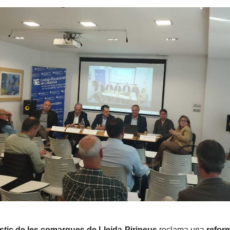
ístic de les comarques de Lleida-Pirineus
reclama una
refor