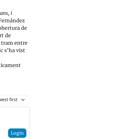
ans, i
t Fernández
cobertura de
rt de
l tram entre
c s'ha vist
cticament
est first
Login