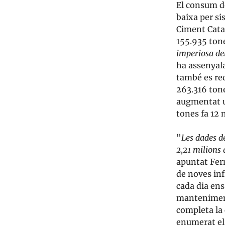
El consum de
baixa per si
Ciment Catal
155.935 tone
imperiosa del
ha assenyala
també es red
263.316 tone
augmentat un
tones fa 12 
"
Les dades d
2,21 milions 
apuntat Fer
de noves inf
cada dia en
manteniment 
completa la 
enumerat el 