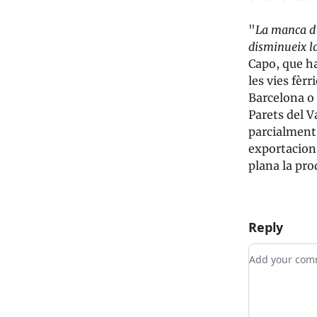
"
La manca d'i
disminueix la
Capo, que ha
les vies fèr
Barcelona o 
Parets del V
parcialment
exportacions
plana la pro
Reply
Add your c