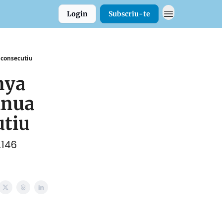
Login
Subscriu-te
 consecutiu
nya
inua
utiu
.146