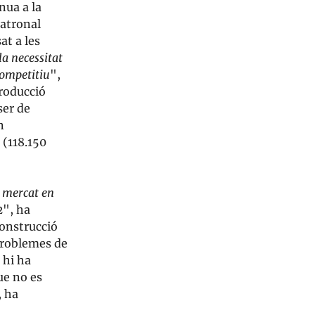
nua a la
patronal
at a les
a necessitat
competitiu
",
producció
ser de
n
 (118.150
l mercat en
2
", ha
onstrucció
 problemes de
 hi ha
ue no es
, ha