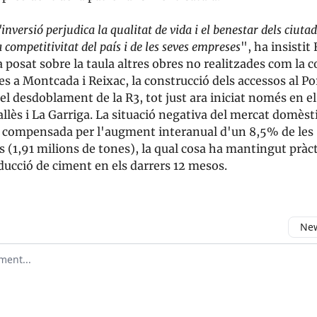
nversió perjudica la qualitat de vida i el benestar dels ciutad
 competitivitat del país i de les seves empreses
", ha insisti
 posat sobre la taula altres obres no realitzades com la 
ries a Montcada i Reixac, la construcció dels accessos al Po
el desdoblament de la R3, tot just ara iniciat només en e
allès i La Garriga. La situació negativa del mercat domèsti
 compensada per l'augment interanual d'un 8,5% de les
 (1,91 milions de tones), la qual cosa ha mantingut prà
ducció de ciment en els darrers 12 mesos.
New
omment