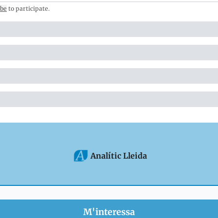
ibe
to participate
.
Analític Lleida