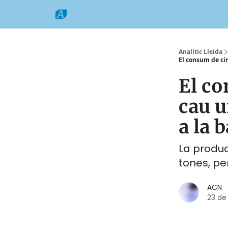
Categories
Formats
Grup Comarques
Analític Lleida
El consum de cim
El co
cau u
a la 
La producc
tones, pe
ACN
23 de