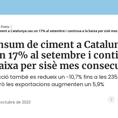
Posts
ent a Catalunya cau un 17% al setembre i continua a la baixa per sisè mes
nsum de ciment a Catalu
n 17% al setembre i cont
baixa per sisè mes consec
ió també es redueix un -10,7% fins a les 235
rò les exportacions augmenten un 5,9%
 octubre de 2023