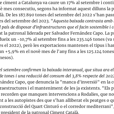
 ciment a Catalunya va caure un 17% al setembre i conti
sè mes consecutiu, segons ha informat aquest dilluns la 
à. De les 187.890 tones del setembre del 2022 s'han pass
s del setembre del 2023. "
Aquesta baixada contrasta amb l
 país de disposar d'infraestructures que el facin sostenible i 
t la patronal liderada per Salvador Fernández Capo. La 
ueix un -10,7% al setembre fins a les 235.146 tones (va 
s el 2022), però les exportacions mantenen el tipus i ha
 +5,9% en el novè mes de l'any fins a les 125.124 tones
mesos).
el setembre confirmen la baixada interanual, que situa ara e
de tones i una reducció del consum del 3,8% respecte del 202
nández Capo, que denuncia la "manca d'inversió" en la c
raestructures i el manteniment de les ja existents. "Els
s recorden que manquen intervencions a Rodalies, que no
a les autopistes des que s'han alliberat els peatges o q
construcció del Quart Cinturó o el corredor mediterrani"
president de la patronal Ciment Català.