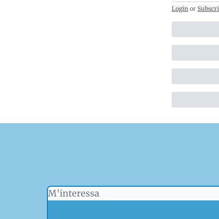
Login
or
Subscr