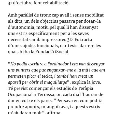
31 d'octubre fent rehabilitació.
Amb paràlisi de tronc cap avall i sense mobilitat
als dits, un dels objectius passava per dotar-la
d'autonomia, motiu pel qual li han dissenyat
uns estris específicament per a les seves
necessitats amb impressores 3D. Es tracta
d’unes ajudes funcionals, o ortesis, darrere les
quals hi ha la Fundació iSocial.
"
No podia escriure a l'ordinador i em van dissenyar
uns punters que puc enganxar-me a la mà i que em
permeten picar el teclat, i també han creat un
aparell per obrir el maquillatge
", explica la jove.
Té previst començar els estudis de Teràpia
Ocupacional a Terrassa, on cada dia l'hauran de
dur en cotxe els pares. "Pensava en com podria
prendre apunts, m'angoixava, i aquests estris
m'ajudaran molt", afirma.