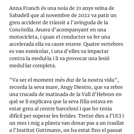
Anna Franch és una noia de 21 anys veïna de
Sabadell que al novembre de 2022 va patir un
greu accident de trànsit a l'avinguda de la
Concòrdia. Anava d'acompanyant en una
motocicleta, i quan el conductor va fer una
accelerada ella va caure enrere. Quatre vertebres
es van esmicolar, i una d'elles va impactar
contra la medul·la i li va provocar una lesió
medul·lar completa.
"Va ser el moment més dur de la nostra vida",
recorda la seva mare, Angy Diestro, que va rebre
una trucada de matinada de la Vall d'Hebron en
què se li explicava que la seva filla estava en
estat greu al centre barceloní i que ho tenia
difícil per superar les ferides. Tretze dies a l'UCI i
un mes i mig a planta van donar pas a un trasllat
a l'Institut Guttmann, on ha estat fins el passat