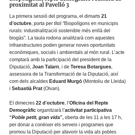
proximitat al Pavelló 3
La primera sessió del programa, el dimarts
21
d’octubre
, porta per títol “Biopolígons en municipis
rurals: industrialització sostenible més enllà del
biogàs”. La taula rodona analitzarà com aquestes
infraestructures poden generar noves oportunitats
econòmiques, socials i ambientals al món rural. L’acte
comptarà amb la participació del president de la
Diputació,
Joan Talarn
, i de
Teresa Botargues
,
assessora de la Transformació de la Diputació, així
com dels alcaldes
Eduard Murgó
(Montoliu de Lleida)
i
Sebastià Prat
(Olvan).
El dimecres
22 d’octubre
, l’
Oficina del Repte
Demogràfic
organitzarà l’
activitat participativa
“
Poble petit, gran vida
”,
oberta de les 11 a les 17 h,
per donar a conèixer els serveis i programes que
promou la Diputació per afavorir la vida als pobles