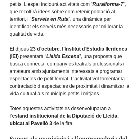
petits. L’espai inclourà activitats com “
Ruralforma-T
”
,
que recollirà idees sobre com retenir població al
territori, i “
Serveis en Ruta
”, una dinàmica per
identificar els serveis més necessaris per millorar la
qualitat de vida.
El dijous
23 d’octubre
,
l’Institut d’Estudis Ilerdencs
(IEI)
presentarà “
Lleida Escena
”, una proposta que
busca connectar companyies teatrals professionals i
amateurs amb ajuntaments interessats a programar
espectacles de petit format. L’activitat vol fomentar la
contractació d’espectacles de proximitat i dinamitzar la
vida cultural als municipis petits i mitjans.
Totes aquestes activitats es desenvoluparan a
l’
estand institucional de la Diputació de Lleida,
ubicat al Pavelló 3
de la fira.
Suport als municipis i a l’emprenedoria del