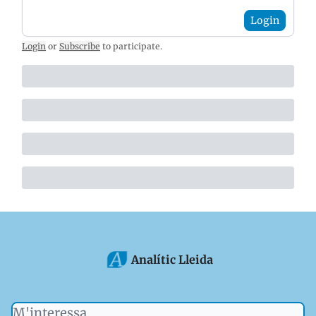
Login
Login
or
Subscribe
to participate
.
Analític Lleida