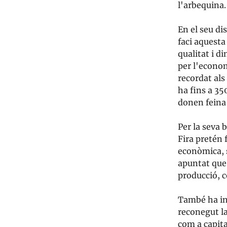
l'arbequina
En el seu di
faci aquesta
qualitat i 
per l'econom
recordat als
ha fins a 35
donen feina
Per la seva 
Fira pretén
econòmica, s
apuntat que 
producció, 
També ha int
reconegut l
com a capital