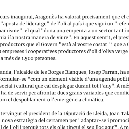
.
scurs inaugural, Aragonès ha valorat precisament que el
 "aposta de lideratge" de l'oli al país i que sigui un "refe
dinamisme", el qual "dona una empenta a un sector tant 
ia i la nostra manera de viure". En aquest sentit, el pre
 productors que el Govern "està al vostre costat" i que a 
0 empreses i cooperatives productores d'oli d'oliva verge
 a més de 1.500 persones.
banda, l’alcalde de les Borges Blanques, Josep Farran, ha a
 formular-se "com un element visible d'una agenda políti
ocial i cultural que cal desplegar durant tot l'any". A mé
ha de servir per afrontar dues grans variables que condi
com el despoblament o l'emergència climàtica.
ervingut el president de la Diputació de Lleida, Joan Tal
a nova estratègia del certamen per "adaptar-se i promoc
 de l'oli i perquè tots els olis tingui el seu lloc aquí". A 