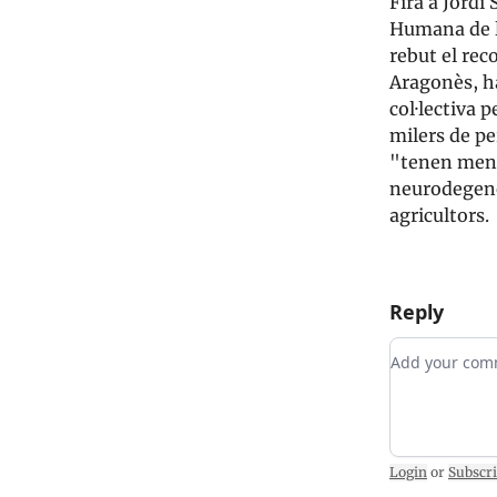
Fira a Jordi 
Humana de la
rebut el rec
Aragonès, ha
col·lectiva p
milers de pe
"tenen menys
neurodegener
agricultors.
Reply
Add your c
Login
or
Subscr