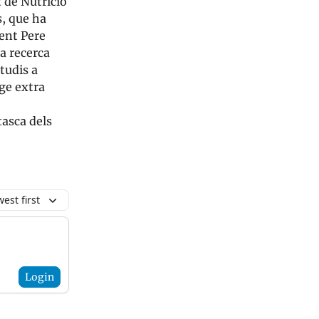
t de Nutrició
s, que ha
dent Pere
a recerca
studis a
ge extra
tasca dels
est first
Login