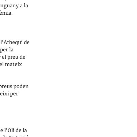
enguany a la
dèmia.
 l'Arbequí de
per la
 el preu de
 el mateix
s preus poden
eixi per
 l'Oli de la