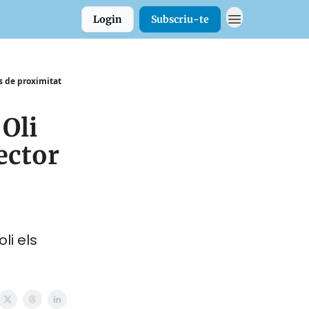
Login
Subscriu-te
es de proximitat
'Oli
ector
li els