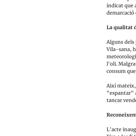
indicat que 
demarcació d
La qualitat 
Alguns dels 
Vila-sana, h
meteorologia
l'oli. Malgr
consum que a
Així mateix,
"espantar" a
tancar vende
Reconeixeme
L'acte inaug