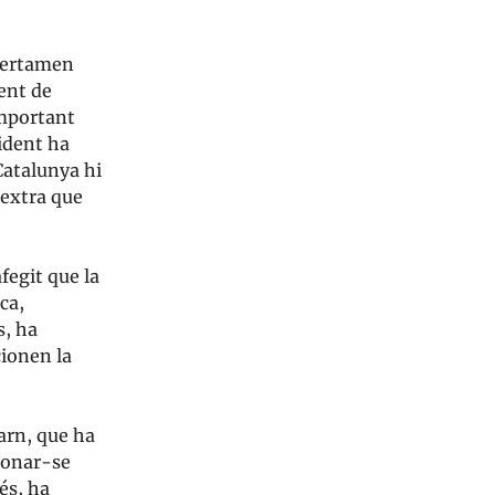
 certamen
rent de
important
sident ha
Catalunya hi
 extra que
fegit que la
ca,
s, ha
cionen la
arn, que ha
ionar-se
més, ha