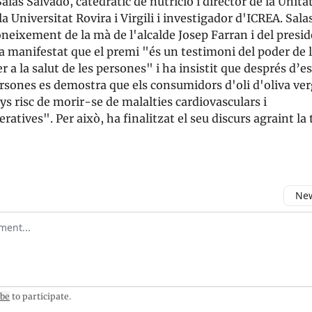
Salas Salvadó, catedràtic de nutrició i director de la Unita
 Universitat Rovira i Virgili i investigador d'ICREA. Sala
oneixement de la mà de l'alcalde Josep Farran i del presi
 manifestat que el premi "és un testimoni del poder de l
er a la salut de les persones" i ha insistit que després d’e
rsones es demostra que els consumidors d'oli d'oliva ver
 risc de morir-se de malalties cardiovasculars i
atives". Per això, ha finalitzat el seu discurs agraint la 
New
omment
ibe
to participate
.